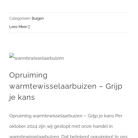
Categorieën:
Buigen
Lees Meer
Opruiming warmtewisselaarbuizen – Grijp je kans
Opruiming
warmtewisselaarbuizen – Grijp
je kans
Opruiming warmtewisselaarbuizen – Grijp je kans Per
oktober 2024 zijn wij gestopt met onze handel in
warmtewisselaarbuizen. Dat betekent opruiming! In ons