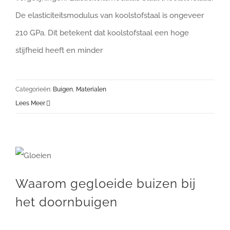
De elasticiteitsmodulus van koolstofstaal is ongeveer
210 GPa. Dit betekent dat koolstofstaal een hoge
stijfheid heeft en minder
Categorieën:
Buigen
,
Materialen
Lees Meer
Waarom gegloeide buizen bij het doornbuigen
Waarom gegloeide buizen bij
het doornbuigen