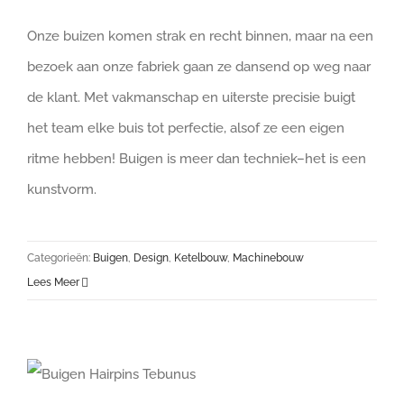
Onze buizen komen strak en recht binnen, maar na een
bezoek aan onze fabriek gaan ze dansend op weg naar
de klant. Met vakmanschap en uiterste precisie buigt
het team elke buis tot perfectie, alsof ze een eigen
ritme hebben! Buigen is meer dan techniek–het is een
kunstvorm.
Categorieën:
Buigen
,
Design
,
Ketelbouw
,
Machinebouw
Lees Meer
Verandering bij Tebunus: Volledige focus op het buigen van buizen