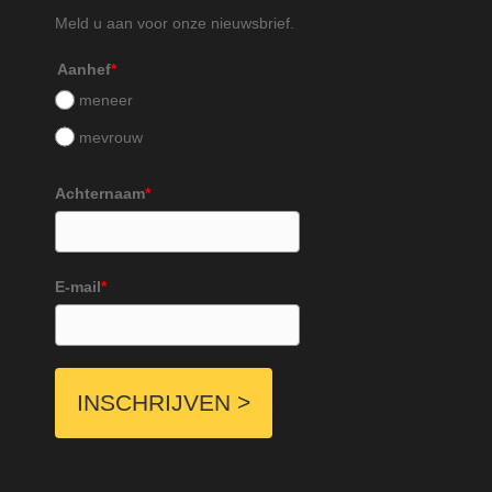
Meld u aan voor onze nieuwsbrief.
Aanhef
*
meneer
mevrouw
Achternaam
*
E-mail
*
INSCHRIJVEN >