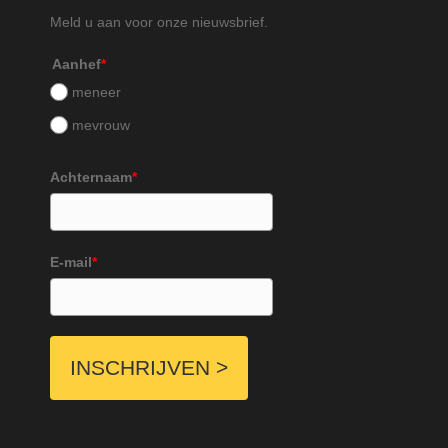
Meld u aan voor onze nieuwsbrief.
Aanhef
*
meneer
mevrouw
Achternaam
*
E-mail
*
INSCHRIJVEN >