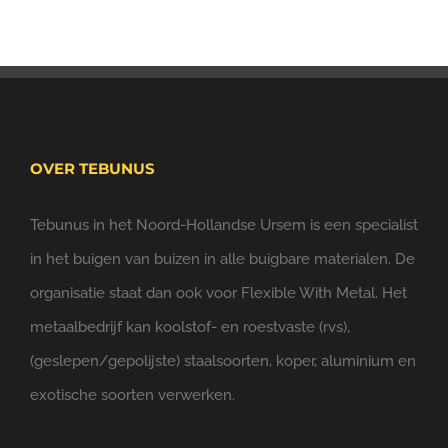
OVER TEBUNUS
Tebunus in het Noord-Hollandse Ursem is een specialist
in het buigen van buizen in alle buigbare materialen. De
organisatie staat dan ook voor Flexible With Metal. Het
metaalbedrijf kan koolstof- en roestvaste (rvs),
(geslepen/gepolijste) staalsoorten, koper, aluminium en
exotische soorten verwerken.