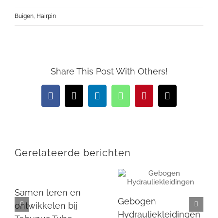
Buigen
,
Hairpin
Share This Post With Others!
Facebook
X
LinkedIn
WhatsApp
Pinterest
E-
mail
Gerelateerde berichten
Samen leren en
Gebogen
ontwikkelen bij
Hydrauliekleidingen