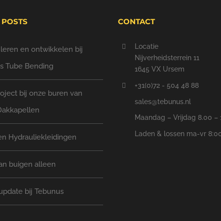
 POSTS
CONTACT
Locatie
eren en ontwikkelen bij
Nijverheidsterrein 11
s Tube Bending
1645 VX Ursem
+31(0)72 - 504 48 88
oject bij onze buren van
sales@tebunus.nl
Dakkapellen
Maandag – Vrijdag 8.00 – 
Laden & lossen ma-vr 8:00
n Hydrauliekleidingen
an buigen alleen
update bij Tebunus