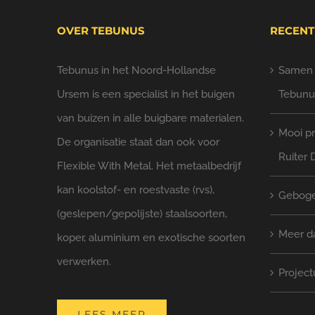
OVER TEBUNUS
RECENT
Tebunus in het Noord-Hollandse
Samen l
Ursem is een specialist in het buigen
Tebunu
van buizen in alle buigbare materialen.
Mooi pr
De organisatie staat dan ook voor
Ruiter 
Flexible With Metal. Het metaalbedrijf
kan koolstof- en roestvaste (rvs),
Geboge
(geslepen/gepolijste) staalsoorten,
Meer d
koper, aluminium en exotische soorten
verwerken.
Project
LEES MEER