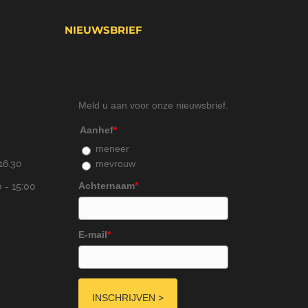
NIEUWSBRIEF
Meld u aan voor onze nieuwsbrief.
Aanhef
*
meneer
mevrouw
16.30
Achternaam
*
 - 15:00
E-mail
*
INSCHRIJVEN >