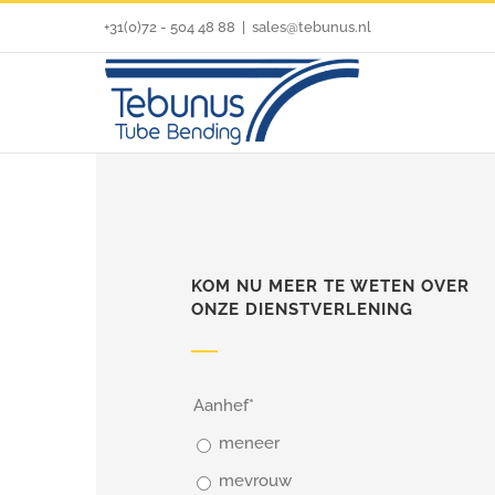
Ga
+31(0)72 - 504 48 88
|
sales@tebunus.nl
naar
inhoud
KOM NU MEER TE WETEN OVER
ONZE DIENSTVERLENING
Aanhef
*
meneer
mevrouw