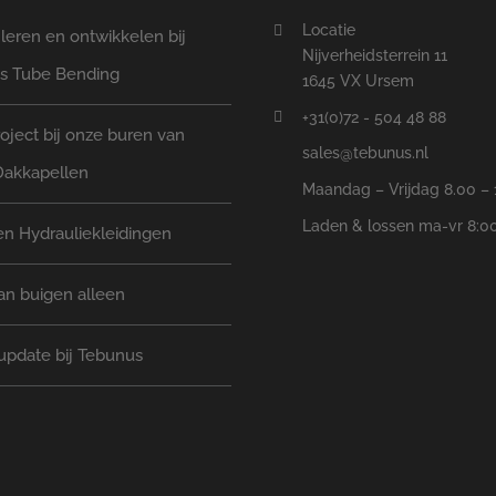
Locatie
eren en ontwikkelen bij
Nijverheidsterrein 11
s Tube Bending
1645 VX Ursem
+31(0)72 - 504 48 88
oject bij onze buren van
sales@tebunus.nl
Dakkapellen
Maandag – Vrijdag 8.00 – 
Laden & lossen ma-vr 8:00
n Hydrauliekleidingen
an buigen alleen
update bij Tebunus