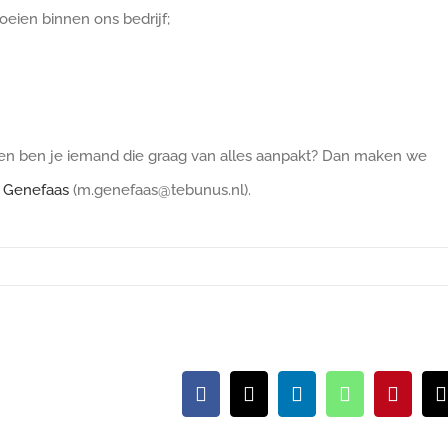
oeien binnen ons bedrijf;
ng en ben je iemand die graag van alles aanpakt? Dan maken we
 Genefaas
(m.genefaas@tebunus.nl).
Facebook
X
LinkedIn
WhatsApp
Pintere