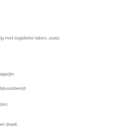
 met logistieke taken, zoals:
gazijn.
bijvoorbeeld:
zen;
l draait.