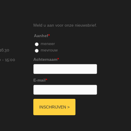
Meld u aan voor onze nieuwsbrief.
Aanhef
*
meneer
mevrouw
16.30
Achternaam
*
 - 15:00
E-mail
*
INSCHRIJVEN >