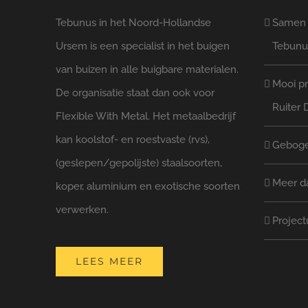
Tebunus in het Noord-Hollandse
Samen l
Ursem is een specialist in het buigen
Tebunu
van buizen in alle buigbare materialen.
Mooi pr
De organisatie staat dan ook voor
Ruiter 
Flexible With Metal. Het metaalbedrijf
kan koolstof- en roestvaste (rvs),
Geboge
(geslepen/gepolijste) staalsoorten,
Meer d
koper, aluminium en exotische soorten
verwerken.
Project
LEES MEER