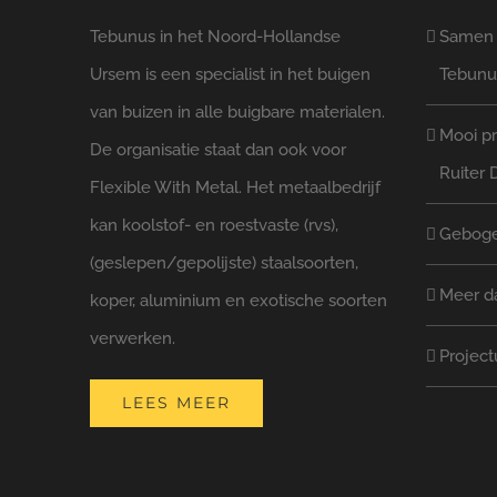
Tebunus in het Noord-Hollandse
Samen l
Ursem is een specialist in het buigen
Tebunu
van buizen in alle buigbare materialen.
Mooi pr
De organisatie staat dan ook voor
Ruiter 
Flexible With Metal. Het metaalbedrijf
kan koolstof- en roestvaste (rvs),
Geboge
(geslepen/gepolijste) staalsoorten,
Meer d
koper, aluminium en exotische soorten
verwerken.
Project
LEES MEER