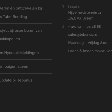
Locatie
eren en ontwikkelen bij
Nijverheidsterrein 11
s Tube Bending
1645 VX Ursem
+31(0)72 - 504 48 88
oject bij onze buren van
sales@tebunus.nl
Dakkapellen
Maandag – Vrijdag 8.00 – 
Laden & lossen ma-vr 8:00
n Hydrauliekleidingen
an buigen alleen
update bij Tebunus