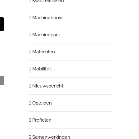
Kwaliteitseisen
Machinebouw
st
E-
mail
Machinepark
Materialen
Mobiliteit
Carbon Capture Project: 1.838 stuks U-buizen
Nieuwsbericht
Opleiden
Profielen
Samenwerkingen