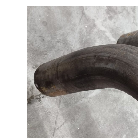
Bekijk
grotere
afbeelding