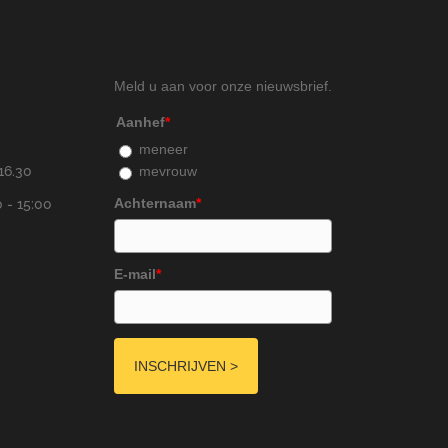
Meld u aan voor onze nieuwsbrief.
Aanhef
*
meneer
mevrouw
16.30
Achternaam
*
 - 15:00
E-mail
*
INSCHRIJVEN >