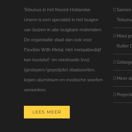
Tebunus in het Noord-Hollandse
Samen l
Ursem is een specialist in het buigen
Tebunu
van buizen in alle buigbare materialen.
Mooi pr
De organisatie staat dan ook voor
Ruiter 
Flexible With Metal. Het metaalbedrijf
kan koolstof- en roestvaste (rvs),
Geboge
(geslepen/gepolijste) staalsoorten,
Meer d
koper, aluminium en exotische soorten
verwerken.
Project
LEES MEER