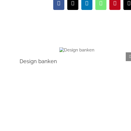
Facebook
X
LinkedIn
WhatsApp
Pintere
Design banken