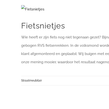
Bekijk
grotere
Fietsnietjes
afbeelding
Wie heeft er zijn fiets nog niet tegenaan gezet? Bijn
gebogen RVS fietsenrekken. In de volksmond word
klant afgemonteerd en geplaatst. Wij buigen met ee
onze mening mooier, waardoor het resultaat nagenoe
Straatmeubilair