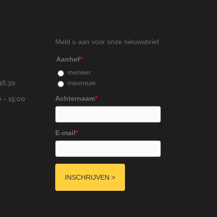
Meld u aan voor onze nieuwsbrief.
Aanhef
*
meneer
mevrouw
16.30
Achternaam
*
 - 15:00
E-mail
*
INSCHRIJVEN >