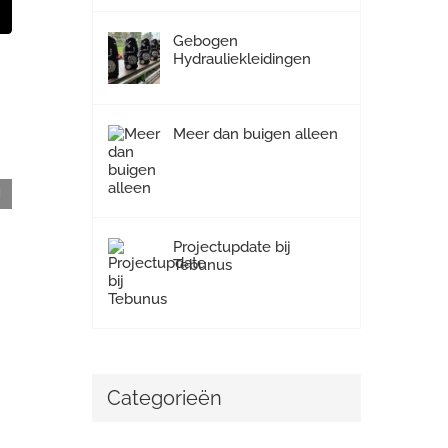
st
E-
mail
Gebogen
Hydrauliekleidingen
Meer dan buigen alleen
Hoog Catharijne railingbuizen
Projectupdate bij
Tebunus
Categorieën