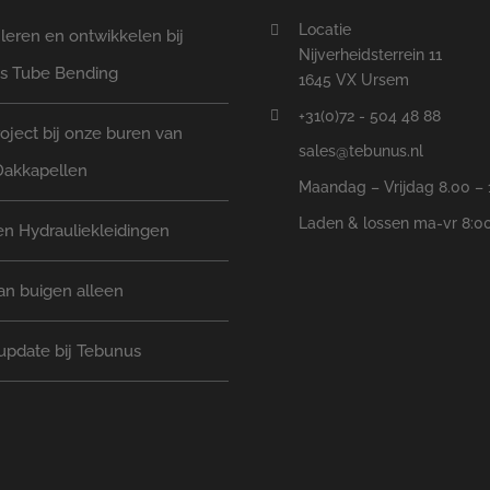
Locatie
eren en ontwikkelen bij
Nijverheidsterrein 11
s Tube Bending
1645 VX Ursem
+31(0)72 - 504 48 88
oject bij onze buren van
sales@tebunus.nl
Dakkapellen
Maandag – Vrijdag 8.00 – 
Laden & lossen ma-vr 8:00
n Hydrauliekleidingen
an buigen alleen
update bij Tebunus