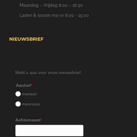
Maandag – Vrijdag 8.00 – 16.30
Laden & lossen ma-vr 8:00 - 15:00
NIEUWSBRIEF
Meld u aan voor onze nieuwsbrief.
Aanhef
*
meneer
mevrouw
Achternaam
*