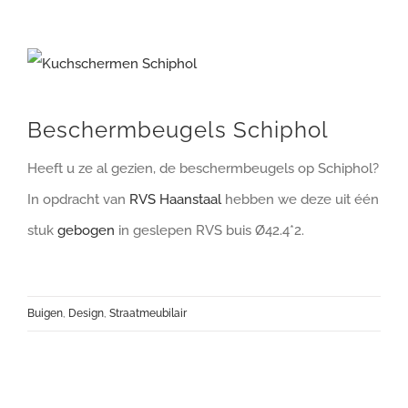
Bekijk
grotere
afbeelding
Beschermbeugels Schiphol
Heeft u ze al gezien, de beschermbeugels op Schiphol?
In opdracht van
RVS Haanstaal
hebben we deze uit één
stuk
gebogen
in geslepen RVS buis Ø42.4*2.
Buigen
,
Design
,
Straatmeubilair