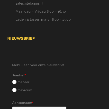
sales@tebunus.nl
Maandag – Vrijdag 8.00 – 16.30
Laden & lossen ma-vr 8:00 - 15:00
NIEUWSBRIEF
Meld u aan voor onze nieuwsbrief.
Aanhef
*
meneer
mevrouw
Achternaam
*