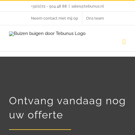
Ga
+31(0)72 - 504 48 88
|
sales@tebunus.nl
naar
Neem contact met mij op
Ons team
inhoud
Ontvang vandaag nog
uw offerte