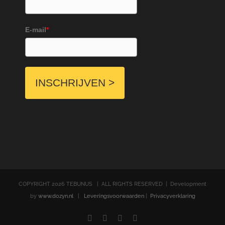
E-mail
*
INSCHRIJVEN >
COPYRIGHT
2026 TEBUNUS | ALL RIGHTS RESERVED | Development
by
www.dozyn.nl
|
Leveringsvoorwaarden
|
Privacyverklaring
Facebook
YouTube
LinkedIn
E-