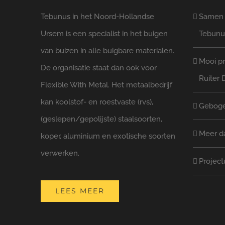
Tebunus in het Noord-Hollandse
Samen l
Ursem is een specialist in het buigen
Tebunu
van buizen in alle buigbare materialen.
Mooi pr
De organisatie staat dan ook voor
Ruiter 
Flexible With Metal. Het metaalbedrijf
kan koolstof- en roestvaste (rvs),
Geboge
(geslepen/gepolijste) staalsoorten,
Meer d
koper, aluminium en exotische soorten
verwerken.
Project
LEES MEER