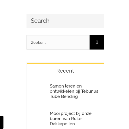
Search
Zoeken
naar:
Recent
Samen leren en
ontwikkelen bij Tebunus
Tube Bending
Mooi project bij onze
buren van Ruiter
Dakkapellen
st
E-