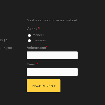
Meld u aan voor onze nieuwsbrief.
Aanhef
*
meneer
mevrouw
16.30
Achternaam
*
 - 15:00
E-mail
*
INSCHRIJVEN >