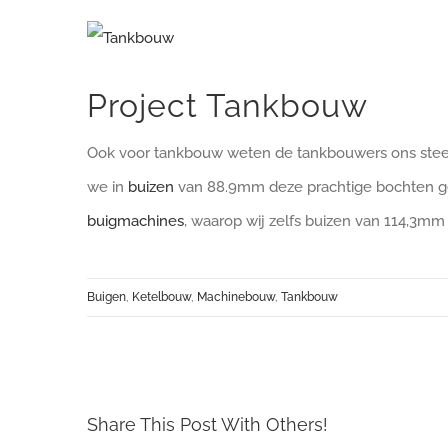
Bekijk
grotere
Project Tankbouw
afbeelding
Ook voor tankbouw weten de tankbouwers ons steeds
we in
buizen
van 88.9mm deze prachtige bochten ge
buigmachines
, waarop wij zelfs buizen van 114,3
Buigen
,
Ketelbouw
,
Machinebouw
,
Tankbouw
Share This Post With Others!