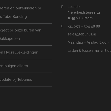
Locatie
eren en ontwikkelen bij
Nijverheidsterrein 11
s Tube Bending
1645 VX Ursem
+31(0)72 - 504 48 88
oject bij onze buren van
sales@tebunus.nl
Dakkapellen
Maandag – Vrijdag 8.00 – 
Laden & lossen ma-vr 8:00
n Hydrauliekleidingen
an buigen alleen
update bij Tebunus