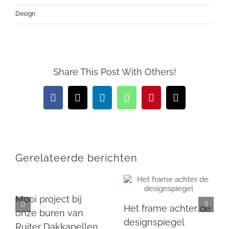
Design
Share This Post With Others!
Facebook
X
LinkedIn
WhatsApp
Pinterest
E-
mail
Gerelateerde berichten
Mooi project bij
Het frame achter de
onze buren van
designspiegel
Ruiter Dakkapellen