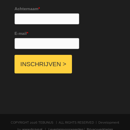
Achternaam
*
E-mail
*
INSCHRIJVEN >
COPYRIGHT
2026 TEBUNUS | ALL RIGHTS RESERVED | Development
by
www.dozyn.nl
|
Leveringsvoorwaarden
|
Privacyverklaring