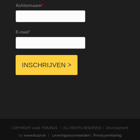
Achternaam
*
E-mail
*
INSCHRIJVEN >
COPYRIGHT
2026 TEBUNUS | ALL RIGHTS RESERVED | Development
by
www.dozyn.nl
|
Leveringsvoorwaarden
|
Privacyverklaring