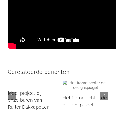
Share This Post With Others!
Facebook
X
LinkedIn
WhatsApp
Pinterest
E-
mail
Gerelateerde berichten
Mooi project bij
Het frame achter de
onze buren van
designspiegel
Ruiter Dakkapellen