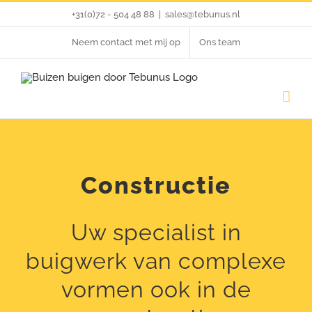
Ga
+31(0)72 - 504 48 88
|
sales@tebunus.nl
naar
Neem contact met mij op
Ons team
inhoud
Constructie
Uw specialist in
buigwerk van complexe
vormen ook in de