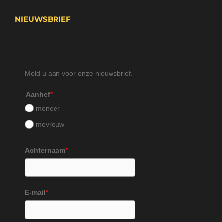
NIEUWSBRIEF
Meld u aan voor onze nieuwsbrief.
Aanhef
*
meneer
mevrouw
Achternaam
*
E-mail
*