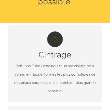
possible.
Cintrage des tubes
Nous nous inclinons froid avec des machines
Cintrage
CNC très avancés.
Tebunus Tube Bending est un spécialiste bien
LIRE PLUS
connu en flexion formes les plus complexes de
matériaux souples avec la précision plus grande
possible.