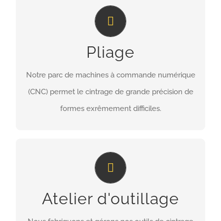
pliage de tubes
Nous nous spécialisons également dans de
Pliage
tubes en U (épingles) les utilisés dans les
échangeurs de chaleur et condenseurs.
Notre parc de machines à commande numérique
(CNC) permet le cintrage de grande précision de
LIRE PLUS
formes exrêmement difficiles.
personnalisation
Sur presque toutes les questions techniques de
Atelier d'outillage
production, peut nous de répondre.