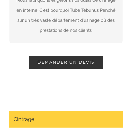
Nous fabriquons et gérons nos outils de cintrage
LIRE PLUS
en interne. C'est pourquoi Tube Tebunus Penché
sur un très vaste département d'usinage où des
prestations de nos clients.
DEMANDER UN DEVIS
Cintrage