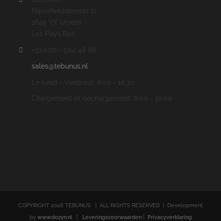
Nijverheidsterrein 11
1645 VX Ursem
Les Pays Bas
+31(0)72 - 504 48 88
sales@tebunus.nl
Le lundi - Vendredi: 8:00 - 16:30
Chargement et déchargement: 8:00 - 16:00
COPYRIGHT
2026 TEBUNUS | ALL RIGHTS RESERVED | Development
by
www.dozyn.nl
|
Leveringsvoorwaarden
|
Privacyverklaring