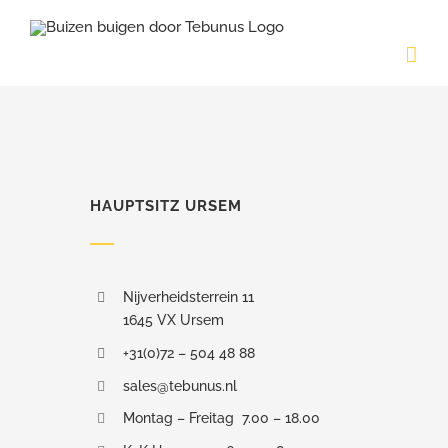
Skip
to
content
HAUPTSITZ URSEM
Nijverheidsterrein 11
1645 VX Ursem
+31(0)72 – 504 48 88
sales@tebunus.nl
Montag – Freitag 7.00 – 18.00