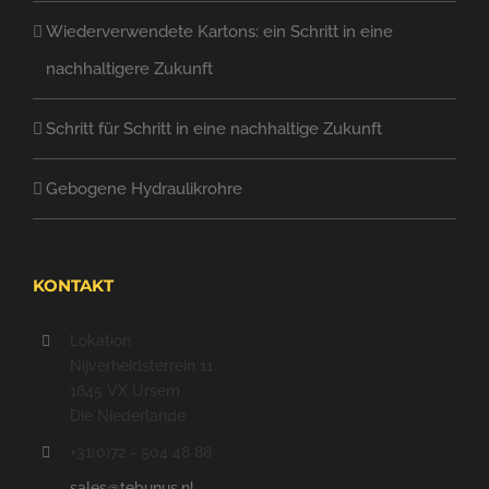
Wiederverwendete Kartons: ein Schritt in eine
nachhaltigere Zukunft
Schritt für Schritt in eine nachhaltige Zukunft
Gebogene Hydraulikrohre
KONTAKT
Lokation
Nijverheidsterrein 11
1645 VX Ursem
Die Niederlande
+31(0)72 - 504 48 88
sales@tebunus.nl