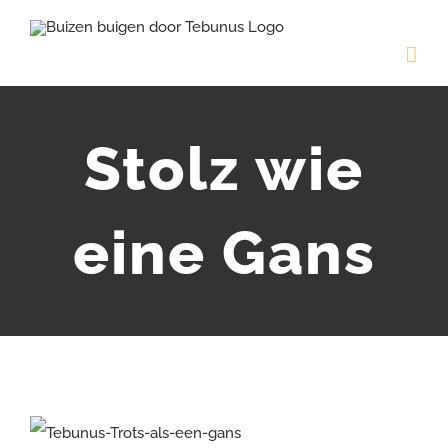
Skip
to
content
Stolz wie
eine Gans
View