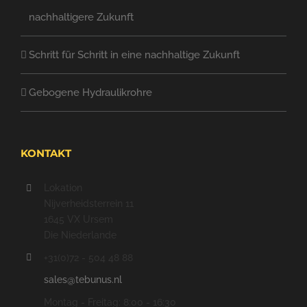
nachhaltigere Zukunft
Schritt für Schritt in eine nachhaltige Zukunft
Gebogene Hydraulikrohre
KONTAKT
Lokation
Nijverheidsterrein 11
1645 VX Ursem
Die Niederlande
+31(0)72 - 504 48 88
sales@tebunus.nl
Montag - Freitag: 8:00 - 16:30