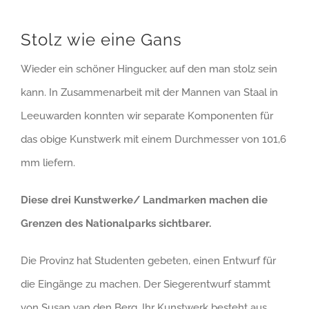
Larger
Image
Stolz wie eine Gans
Wieder ein schöner Hingucker, auf den man stolz sein
kann. In Zusammenarbeit mit der Mannen van Staal in
Leeuwarden konnten wir separate Komponenten für
das obige Kunstwerk mit einem Durchmesser von 101,6
mm liefern.
Diese drei Kunstwerke/ Landmarken machen die
Grenzen des Nationalparks sichtbarer.
Die Provinz hat Studenten gebeten, einen Entwurf für
die Eingänge zu machen. Der Siegerentwurf stammt
von Susan van den Berg. Ihr Kunstwerk besteht aus